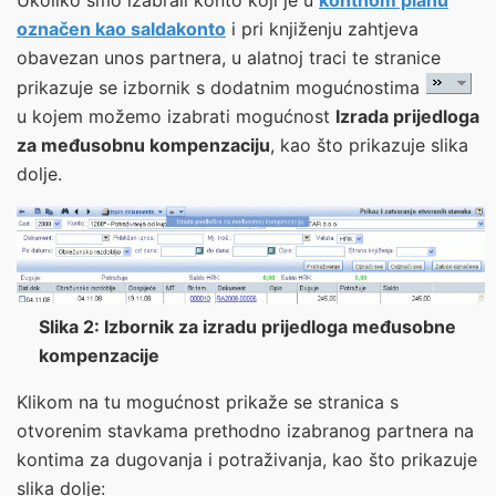
Ukoliko smo izabrali konto koji je u
kontnom planu
označen kao saldakonto
i pri knjiženju zahtjeva
obavezan unos partnera, u alatnoj traci te stranice
prikazuje se izbornik s dodatnim mogućnostima
u kojem možemo izabrati mogućnost
Izrada prijedloga
za međusobnu kompenzaciju
, kao što prikazuje slika
dolje.
Slika 2: Izbornik za izradu prijedloga međusobne
kompenzacije
Klikom na tu mogućnost prikaže se stranica s
otvorenim stavkama prethodno izabranog partnera na
kontima za dugovanja i potraživanja, kao što prikazuje
slika dolje: