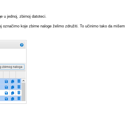
u jednoj, zbirnoj datoteci.
joj označimo koje zbirne naloge želimo združiti. To učinimo tako da mišem