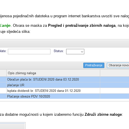
enosa pojedinačnih datoteka u program internet bankarstva uvoziti sve naloge 
aćanje
. Otvara se maska za
Pregled i pretraživanje zbirnih naloga
, na ko
uje sljedeća slika:
k za dodatne mogućnosti u kojem izaberemo funciju
Združi zbirne naloge
: