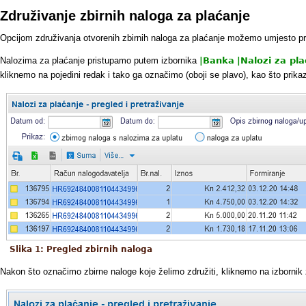
Združivanje zbirnih naloga za plaćanje
Opcijom združivanja otvorenih zbirnih naloga za plaćanje možemo umjesto prij
Nalozima za plaćanje pristupamo putem izbornika
|
Banka
|
Nalozi za pl
kliknemo na pojedini redak i tako ga označimo (oboji se plavo), kao što prikaz
Slika 1: Pregled zbirnih naloga
Nakon što označimo zbirne naloge koje želimo združiti, kliknemo na izborni