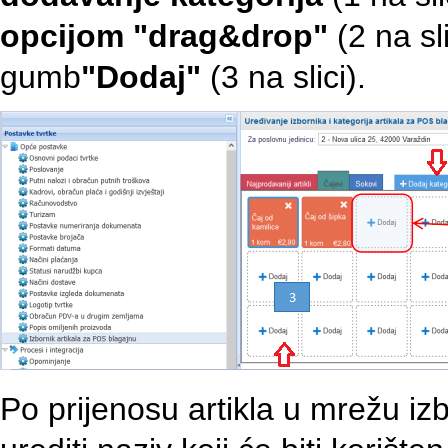
opcijom "drag&drop"
(2 na sl
gumb
"Dodaj"
(3 na slici).
Po prijenosu artikla u mrežu i