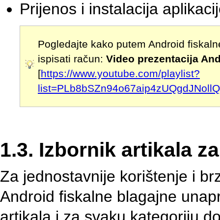
Prijenos i instalacija aplika
Pogledajte kako putem Android fiskalne
ispisati račun:
Video prezentacija And
[
https://www.youtube.com/playlist?
list=PLb8bSZn94o67aip4zUQgdJNol
1.3. Izbornik artikala 
Za jednostavnije korištenje i b
Android fiskalne blagajne unap
artikala i za svaku kategoriju d