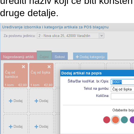
urediti naziv koji će biti korište
druge detalje.