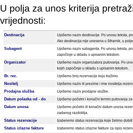
U polja za unos kriterija pretra
vrijednosti:
Destinacija
Upišemo naziv destinacije. Po unosu teksta, pr
Ako destinacija nije unesena u šifrarnik, u polje
Subagent
Upišemo naziv subagenta. Po unosu teksta, prog
započinje u skladu s upisanim tekstom.
Organizator
Upišemo naziv organizatora putovanja. Po unosa
kojih započinje u skladu s upisanim tekstom..
Br. rez.
Upišemo broj rezervacije koju tražimo.
Nositelj
Upišemo naziv ili prezime i ime nositelja rezerv
Prodajna služba
Upišemo naziv prodajne službe.
Datum polaska od - do
Upišemo početni i konačni termin putovanja za 
Datum unosa
Upišemo početni ili konačni datum unosa rezer
zadanog razdoblja.
Status rezervacije
Izaberemo status rezervacija koje želimo dobiti
Status izlazne fakture
Izaberemo status izlazne fakture za ispis rezervac