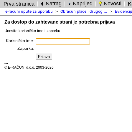
Natrag
Naprijed
Novosti
Prva stranica
Ko
e-računi upute za uporabu
>
Obračun plaće i drugog ...
>
Evidencija
Za dostop do zahtevane strani je potrebna prijava
Unesite korisničko ime i zaporku.
Korisničko ime:
Zaporka:
---
© E-RAČUNI d.o.o. 2003-2026