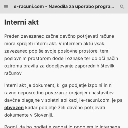
e-racuni.com - Navodila za uporabo programa
Interni akt
Preden zavezanec začne davčno potrjevati račune
mora sprejeti interni akt. V internem aktu vsak
zavezanec popiše svoje poslovne prostore, tem
poslovnim prostorom dodeli oznake ter določi način
oziroma pravila za dodeljevanje zaporednih številk
računov.
Interni akt je dokument, ki ga podjetje izpolni in ni
ravno neposredno povezan z urejanjem nastavitev
davčne blagajne v spletni aplikaciji e-racuni.com, je pa
obvezen
kadar podjetje želi davčno potrjevati
dokumente v Sloveniji.
Pogoj, da bo podjetje zadostilo pogojem iz internega