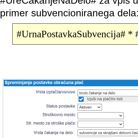
#UreCakanjeNaDelo# za vpis u
primer subvencioniranega dela
#UrnaPostavkaSubvencija# *