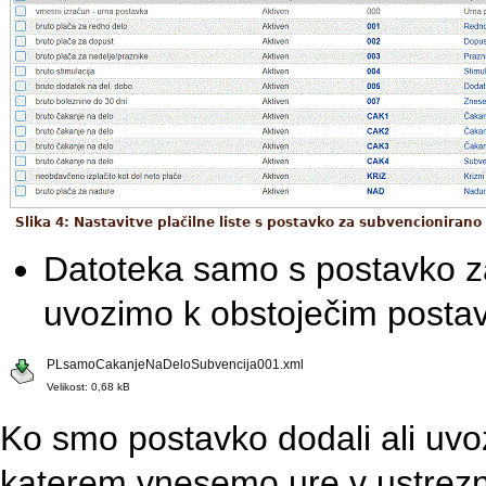
Slika 4: Nastavitve plačilne liste s postavko za subvencionirano
Datoteka samo s postavko za
uvozimo k obstoječim posta
PLsamoCakanjeNaDeloSubvencija001.xml
Velikost: 0,68 kB
Ko smo postavko dodali ali uvo
katerem vnesemo ure v ustrezn